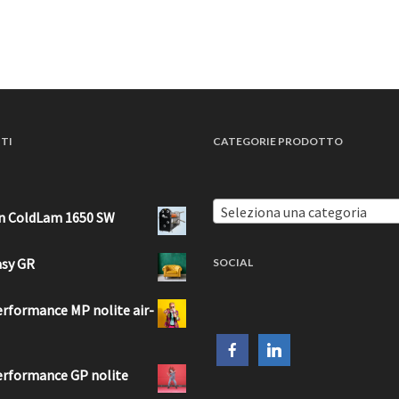
TI
CATEGORIE PRODOTTO
Seleziona una categoria
n ColdLam 1650 SW
asy GR
SOCIAL
erformance MP nolite air-
erformance GP nolite