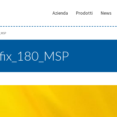
Azienda
Prodotti
News
0_MSP
_fix_180_MSP