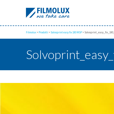
Filmolux
>
Prodotti
>
Solvoprint easy fix 180 MSP
>
Solvoprint_easy_fix_18
Solvoprint_easy