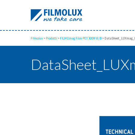
Filmolux
>
Prodotti
>
FILMOmag Film PET 300M W/B
>
DataSheet_LUXmag_
DataSheet_LUX