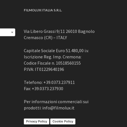
FILMOLUX ITALIA S.R.L.
Via Libero Grassi 9/11 26010 Bagnolo
Cremasco (CR) – ITALY
Capitale Sociale Euro 51.480,00 i.v.
Iscrizione Reg. Imp. Cremona:
Codice Fiscale n. 10518560155
P.IVA: IT01229640196
Telefono: +39.0373.237911
Fax: +39.0373.237930
Per informazioni commerciali sui
prodotti: info@filmolux.it
Privacy Policy
Cookie Policy