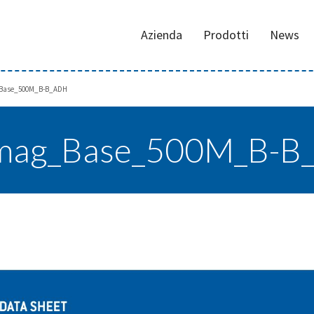
Azienda
Prodotti
News
Base_500M_B-B_ADH
mag_Base_500M_B-B