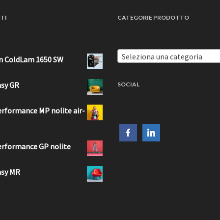
TI
CATEGORIE PRODOTTO
Seleziona una categoria
n ColdLam 1650 SW
asy GR
SOCIAL
erformance MP nolite air-
erformance GP nolite
asy MR